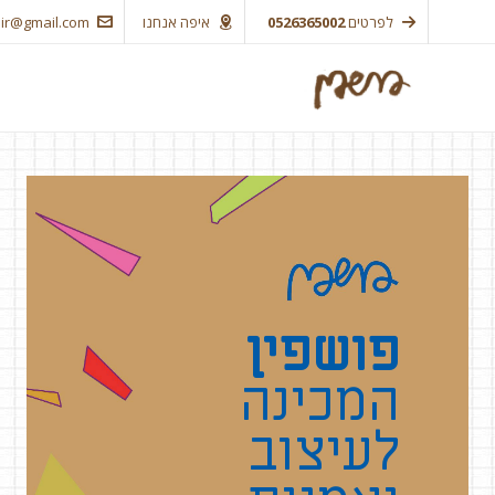
לפרטים
0526365002
איפה אנחנו
ir@gmail.com
פושפין
המכינה
לעיצוב