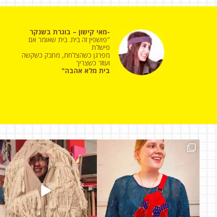
-מאי קישון – בוגרת בשנקר
"פושפין זה בית. בית שאומר אם
פישלת
מפרגן כשהצלחת, מחבק כשקשה
ועוזר כשצריך
בית מלא אהבה"
במכינה
היום במכינה
היום במכי
תיק העבודות של @michalmesis התקבלה לשנקר