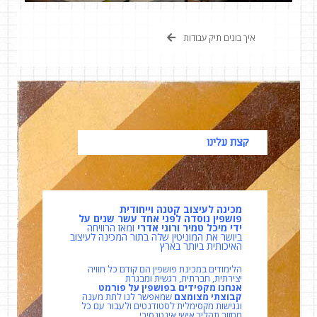
איך בונים תיק עבודות
קצת עלינו
מכינה לעיצוב קטנה וייחודית
פושפין נוסדה לפני אחד עשר שנים על
ידי מיכל טמיר ורוני אדרי
ומאז הרוויחה
ביושר את המוניטין שלה בתור המכינה לעיצוב
האיכותית ביותר בארץ
הלימודים במכינת פושפין הם קודם כל חוויה
יצירתית, חברתית, רגשית ומבגרת
אנחנו מקפידים בפושפין על פורמט
קבוצתי מצומצם
שמאפשר לנו לתת מענה
ונגישות מקסימלית לסטודנטים ולעבור עם כל
מחזור תהליך אישי אינטנסיבי