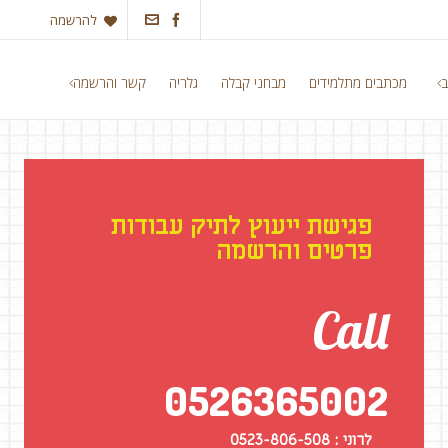
להרשמה
ב
מכתבים מתלמידים
מבחני קבלה
גלריה
קשר והרשמה
פגישת ייעוץ לתיק עבודות
פרטים והרשמה
Call
0526365002
לרוני :
0523-806-508