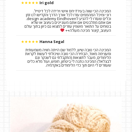
★★★★★
Iri gold
המכינה הכי שווה בעיר!! יחס אישי וירידה לכל דיטייל.
רוני ומיכל המהממים עזרו לכל אורך הדרך והקדישו לנו זמן
וכלים שעזרו לי להגיע לdesign academy Eindhoven.
אם אתם מתלבטים אם אתם מעוניינים בעיצוב או שלא
בטוחים על התואר פושפין עוזרים למצוא גם כיוון בתוך עולם
העיצוב, קיצור מכינה מעולה++
★★★★★
Hanna Segal
המכינה הכי טובה שיש, ללמוד שם הייתה חוויה משמעותית
ומעצימה מאוד, הבחירה הכי טובה שיכולתי לעשות לקראת
הלימודים, מעבר לתוצאות (התקבלתי גם לשנקר וגם
לבצלאל) המכינה נתנה לי ביטחון, חופש, ועוד מלא כלים
שעוזרים לי היום תוך כדי הלימודים באקדמיה.