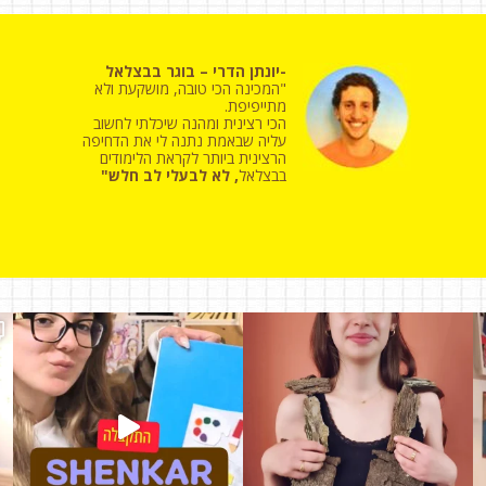
-יונתן הדרי – בוגר בבצלאל
"המכינה הכי טובה, מושקעת ולא
מתייפיפת.
הכי רצינית ומהנה שיכלתי לחשוב
עליה שבאמת נתנה לי את הדחיפה
הרצינית ביותר לקראת הלימודים
בבצלאל
,
לא לבעלי לב חלש
"
נה
 פושפין .
היום ירדן @yarden.mamroud בוגרת פושפין ,קיבלה משנק