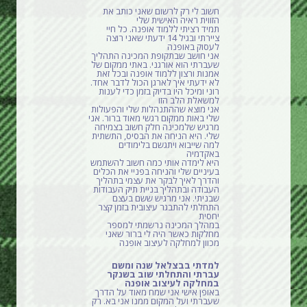
חשוב לי רק לרשום שאני כותב את
הזווית ראיה האישית שלי
תמיד רציתי ללמוד אופנה. כל חיי
ציירתי ובגיל 14 ידעתי שאני רוצה
לעסוק באופנה
אני חושב שבתקופת המכינה התהליך
שעברתי הוא אורגני. באתי ממקום של
אמנות ורצון ללמוד אופנה ובכל זאת
לא ידעתי איך לארגן הכול לדבר אחד.
רוני ומיכל היו בדיוק בזמן כדי לענות
למשאלת הלב הזו
אני מוצא שההתנהלות שלי והפעולות
שלי באות ממקום רגשי מאוד ברור. אני
מרגיש שלמכינה חלק חשוב בצמיחה
שלי. היא הניחה את הבסיס, התשתית
למה שייבוא ויתגשם בלימודים
באקדמיה
היא לימדה אותי כמה חשוב להשתמש
בעיניים שלי והניחה בפניי את הכלים
והדרך לאיך לבקר את עצמי בתהליך
העבודה ובתהליך בניית תיק העבודות
שבניתי. אני מרגיש ששם בעצם
התחלתי להתבגר עיצובית בזמן קצר
יחסית
במהלך המכינה נרשמתי למספר
מחלקות כאשר היה לי ברור שאני
מכוון למחלקה לעיצוב אופנה
למדתי בבצלאל שנה ומשם
עברתי והתחלתי שוב בשנקר
במחלקה לעיצוב אופנה
באופן אישי אני שמח מאוד על הדרך
שעברתי ועל המקום ממנו אני בא. רק