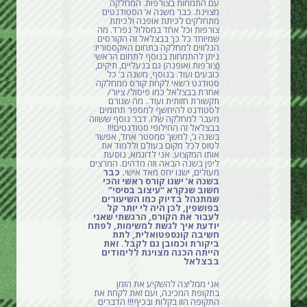
עם התמחות בצורפות. המחלקה
מצוינת. כבר משנה א’ הסטודנטים
מתחלקים לכיתת אופנה ולכיתת
צורפות וכל אחד במסלול נפרד. מה
שמיוחד כל כך בבצלאל זה הקורסים
הנלווים למחלקה בתחום האקססוריז:
ניתן להתמחות בנוסף לתחום הראשי
(צורפות ואופנה) גם בנעליים, תיקים,
כובעים ועוד. בנוסף, משנה ב’ כל
סטודנט רשאי לקחת קורס ממחלקה
אחרת בבצלאל כמו פיסול/ ציור/
תקשורת חזותית ועוד.. מה שגורם
לסטודנט להיחשף למספר תחומים
מעבר למחלקה שלו. דבר נוסף ששווה
בבצלאל זה החילופי סטודנטים!!!
בשנה ג’, למשך סמסטר אחד, אפשר
לטוס לכל מקום בעולם וללמוד את
אותו המקצוע. אני לדוגמא, נוסעת
ליפן בשנה הבאה וזה מדהים. המרצים
מעולים, ישנו יחס מאד אישי
. כבר
בשנה א’ ישנו קורס ראשי והכי
חשוב שנקרא “עיצוב בסיסי”
שמתנהל בדיוק כמו השיעורים
בפושפין, לכן היה לי יותר קל
לעבור את הקורס, הרגשתי שאני
יודעת איך לגשת למשימות, לפתח
חשיבה קונספטואלית, לתת
ביקורת וכמובן גם לקבל. זאת
הייתה הכנה מצוינת ללימודים
בבצלאל
אני ממליצה להשקיע את הזמן
בתקופת המכינה, ועם זאת לקחת את
התקופה הזו בקלות ובכיף!!! הדברים