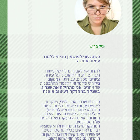
-ניל ברוש
כשהגעתי לפושפין רציתי ללמוד
עיצוב אופנה
למדתי איך לעבור תהליך של פיתוח
רעיון ויצירה, איך להתבונן על יצירות
(ציורים, פסלים, עבודות…) ממקום
ביקורתי ומלמד ואיך ללמוד מהתבוננות
של אחרים.
אני מתחילה את שנה ג’
בשנקר במחלקה לעיצוב אופנה
טוב כמו שכבר אמרו לפני, שנקר זה
לא פיקניק, וגם לא מקום שמפרגן יותר
מידי (לא לסטודנטים ולא למרצים)
אבל! המחלקה לאופנה היום היא בין
הטובות בעולם וזה בעיקר בשל הישגים
של הסטודנטים.
המחלקה מייצרת תחרות ולחץ שמוציא
דברים לא רעים בכלל מהסטודנטים.
יש אווירה מאוד קשה ולחוצה, לישון זה
מותרות וגם כסף הוא שחקן חשוב,