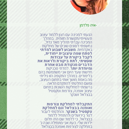
-איה פלדמן
הגעתי למכינה עם רצון ללמוד עיצוב
תעשייתי/תקשורת חזותית. במהלך
המכינה עברתי תהליך מאד גדול,
נחשפתי לסוגים שונים של מחלקות
באקדמיות.
משבוע לשבוע למדתי
לפתח שפה עיצובית ייחודית,
לקבל ביקורת על עבודות
שעשיתי, לתת ביקורת ולראות את
הדברים מנקודת מבט אחרת
ומיוחדת יותר
. למדתי טכניקות
חדשות שעד היום אני משתמשת בהם
בלימודים. במהלך התקופה הזו גיליתי
מה באמת מושך אותי בתחום העיצוב,
ומשם החלטתי להתקדם הלאה.
נרשמתי למחלקות השונות בתחום
עיצוב אופנה, צורפות וטקסטיל
בבצלאל ושנקר
התקבלתי למחלקת צורפות
ואופנה בבצלאל וגם למחלקת
טקסטיל בשנקר
. והחלטתי לעבור
לגור בירושלים ולהתחיל ללמוד
בבצלאל, כי ללמוד שם היה חלום
ילדות שלי. כעת אני מתחילה שנה ג’
במחלקה לצורפות ואופנה בבצלאל