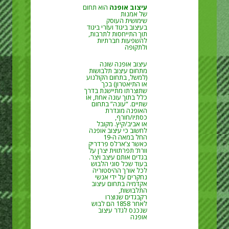
עיצוב אופנה
‏ הוא תחום
של אמנות
שימושית העוסק
בעיצוב ביגוד ועזרי ביגוד
תוך התייחסות לתרבות,
להשפעות חברתיות
ולתקופה
עיצוב אופנה שונה
מתחום עיצוב תלבושות
(למשל, בתחום הקולנוע
או התיאטרון) בכך
שתוצרתו מתיישנת בדרך
כלל בתוך עונה אחת, או
שתיים. “עונה” בתחום
האופנה מוגדרת
כסתיו/חורף,
או אביב/קיץ. מקובל
לחשוב כי עיצוב אופנה
החל במאה ה-19
כאשר צ’ארלס פרדריק
וורת’ תפרתווית יצרן על
בגדים אותם עיצב ויצר.
בעוד שכל סוגי הלבוש
לכל אורך ההיסטוריה
נחקרים על ידי אנשי
אקדמיה בתחום עיצוב
התלבושות,
רקבגדים שנוצרו
לאחר 1858 הם לבוש
שנכנס לגדר עיצוב
אופנה