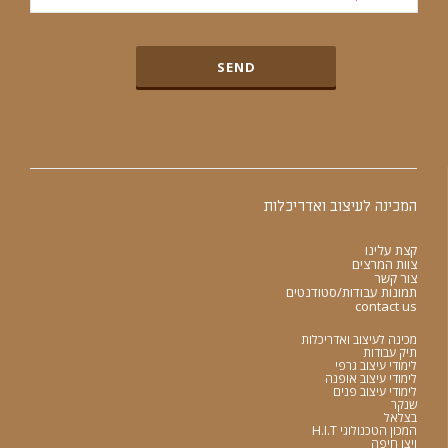
המכינה לעיצוב ואדריכלות
קצת עלינו
צוות המרצים
צור קשר
תמונות עבודות/סטודנטים
contact us
מכינה לעיצוב ואדריכלות
תיק עבודות
לימודי עיצוב גרפי
לימודי עיצוב אופנה
לימודי עיצוב פנים
שנקר
בצלאל
המכון הטכנולוגי H.I.T
ויצו חיפה