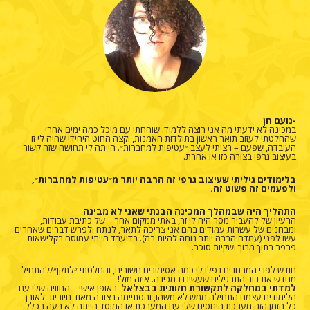
-נועם חן
במכינה לא ידעתי מה אני רוצה ללמוד. שוחחתי עם מיכל כמה ימים אחרי
שהחלטתי לעזוב תואר ראשון בתולדות האמנות, וקצה החוט היחידי שהיה לי זו
העובדה, שפעם – רציתי לעצב ״עטיפות למחברות״. הייתה לי תחושה שזה קשור
בעיצוב גרפי בצורה כזו או אחרת.
בלימודים גיליתי שעיצוב גרפי זה הרבה יותר מ״עטיפות למחברות״,
ולפעמים זה פשוט זה.
התהליך היה שבמהלך המכינה הבנתי שאני לא מבינה
.
הרעיון של להעביר מסר היה לי זר, באתי ממקום אחר – של כתיבת עבודות,
ומבחנים של עשרות עמודים בהם אני צריכה לתאר, לנתח ולפרש דברים שאחרים
עשו לפני (עמדה הרבה יותר נוחה להיות בה). בדיעבד הייתי עמוסה בקלישאות
פרפר בתוך מבוך ושקיות סוכר.
חודש לפני המבחנים נפלו לי כמה אסימונים חשובים, והחלטתי ״לתקן״/להתחיל
מחדש את רוב התרגילים שעשינו במכינה. איזה מזל!
למדתי במחלקה לתקשורת חזותית בבצלאל
. באופן אישי – החוויה שלי עם
הלימודים עצמם התחילה ממש לא משהו, והסתיימה בצורה מאוד חיובית. לאורך
כל הזמן הזה מערכת היחסים שלי עם המערכת או המוסד הייתה לא רעה בכלל,