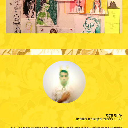
-רועי ווקס
רציתי
ללמוד תקשורת חזותית
.