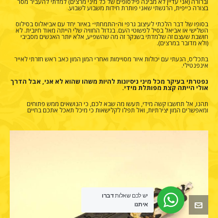
וברורה (אני עדיין לא מבינה פילסופים של כל מיני מרצים) למדתי להעביר מסר
בצורה כייפית, הרגשתי שאני פותרת חידות משבוע לשבוע.
בסופו של דבר הלכתי לעיצוב גרפי וה״התמחתי״ באיור יחד עם אביאלוס בסילוס
השלישי או אביאל בסיל לפשוטי העם. בגדול החוויה שלי הייתה מאוד חיובית. לא
חושבת שעצם זה שלמדתי בשנקר זה מה שהשפיע, אלא יותר האנשים מסביבי
(ולא מדובר במרצים).
בתכל'ס, הגעתי עם יכולות איור מסויימות ואחרי המון המון כאב ראש חזרתי לאייר
אינפנטילי.
נפטרתי בעיקר מכל מיני ניסיונות להיות משהו שהוא לא אני, אבל הדרך
אולי הייתה קצת מפותלת מידי.
תהנו, אל תחשבו קשה מידי, תעשו מה שבא לכם, כי הנושאים ממש פתוחים
ומאפשרים המון יצירתיות, ואל תפלו לקלישאות כי מיכל תאכל אתכם בחיים
יש לכם שאלות
דברו
איתנו