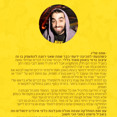
-אספ שליו
כשהגעתי למכינה ידעתי כבר שמה שאני רוצה להתעסק בו זה
עיצוב גרפי באופן מאוד כללי
, הבנתי שהרבה דברים שהייתי עושה
בשביל הכיף הם חלק מהמקצוע אבל לא היה לי מושג לגבי כמה רחב
התחום ובמה אני רוצה להתמקצע.
במכינה למדתי לפתור בעיות באופן חזותי ולמדתי דרכים חדשות לבטא את
עצמי ואת מה שעובר לי בראש בצורה חזותית, עם פחות דגש על "יפה" או
"מכוער" שהיו עד אז מילים מנחות.
גם למדתי לקחת את עצמי ברצינות ולהתמודד עם דברים שלא בראש שלי
ולעשות בצורה הטובה ביותר. בחרתי בסוף כמובן במחלקה לתקשורת
חזותית.
קצרה היריעה מלהכיל את כל עוולות שנקר. המוסד מתנהל מבחינה
לוגיסטית בצורה עלובה, התלמידים לעולם לא נמצאים במקום של בטחון
אלא תמיד שאלות וקצוות לא סגורים ולא ברורים ועוד ועוד.
אם הייתי צריך הייתי כותב על זה ספר. הדברים האלה נכונים גם לגבי
המחלקה עצמה בנושאים שהם כפופים למוסד עצמו או צריכים ליישר
איתו קו.
עם זאת המחלקה עצמה מגלה סובלנות כלפי אינדיבידואלים וזה
בשביל מישהו כמוני הכי חשוב
.