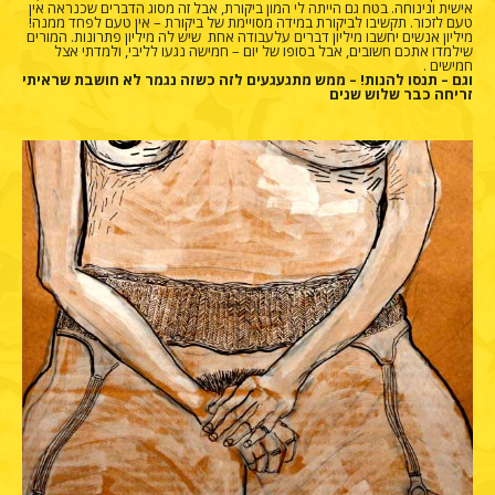
אישית ונינוחה. בטח גם הייתה לי המון ביקורת, אבל זה מסוג הדברים שכנראה אין
טעם לזכור. תקשיבו לביקורת במידה מסויימת של ביקורת – אין טעם לפחד ממנה!
מיליון אנשים יחשבו מיליון דברים עלעבודה אחת שיש לה מיליון פתרונות. המורים
שילמדו אתכם חשובים, אבל בסופו של יום – חמישה נגעו לליבי, ולמדתי אצל
חמישים .
וגם – תנסו להנות! – ממש מתגעגעים לזה כשזה נגמר לא חושבת שראיתי
זריחה כבר שלוש שנים