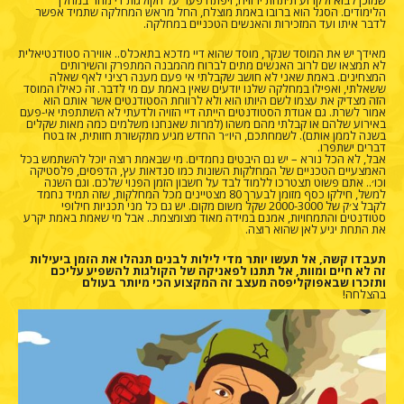
הלימודים. הסגל הוא ברובו באמת מוצלח, החל מראש המחלקה שתמיד אפשר
לדבר איתו ועד המזכירות והאנשים הטכניים במחלקה.
מאידך יש את המוסד שנקר, מוסד שהוא דיי מדכא בתאכלס.. אווירה סטודנטיאלית
לא תמצאו שם לרוב האנשים מתים לברוח מהמבנה המתפרק והשירותים
המצחינים. באמת שאני לא חושב שקבלתי אי פעם מענה רציני לאף שאלה
ששאלתי, ואפילו במחלקה שלנו יודעים שאין באמת עם מי לדבר. זה כאילו המוסד
הזה מצדיק את עצמו לשם היותו הוא ולא לרווחת הסטודנטים אשר אותם הוא
אמור לשרת. גם אגודת הסטודנטים הייתה דיי הזויה ולדעתי לא השתתפתי אי-פעם
באירוע שלהם או קבלתי מהם משהו (למרות שאנחנו משלמים כמה מאות שקלים
בשנה לממן אותם). לשמחתכם, היו״ר החדש מגיע מתקשורת חזותית, אז בטח
דברים ישתפרו.
אבל, לא הכל נורא – יש גם היבטים נחמדים. מי שבאמת רוצה יוכל להשתמש בכל
האמצעיים הטכניים של המחלקות השונות כמו סנדאות עץ, הדפסים, פלסטיקה
וכו׳.. אתם פשוט תצטרכו ללמוד לבד על חשבון הזמן הפנוי שלכם. וגם השנה
למשל, חילקו כסף מזומן לבערך 80 מצטיינים מכל המחלקות, שזה תמיד נחמד
לקבל צ׳ק של 2000-3000 שקל משום מקום. יש גם כל מני תכניות חילופי
סטודנטים והתמחויות, אמנם במידה מאוד מצומצמת.. אבל מי שאמת באמת יקרע
את התחת יגיע לאן שהוא רוצה.
תעבדו קשה, אל תעשו יותר מדי לילות לבנים תנהלו את הזמן ביעילות
זה לא חיים ומוות, אל תתנו לפאניקה של הקולגות להשפיע עליכם
ותזכרו שבאפוקליפסה מעצב זה המקצוע הכי מיותר בעולם
בהצלחה!