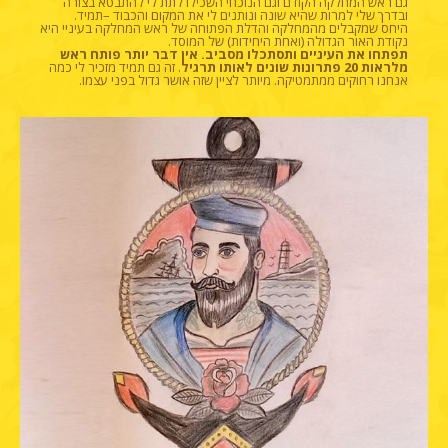
גם ראש המחלקה הקודם וגם הנוכחי השכילו לתת לי להתבטא בצורה
ובדרך שלי למרות שהיא שונה ונותנים לי את המקום והכבוד –תמיד.
היחס שמקבלים מהמחלקה והדלת הפתוחה של ראש המחלקה בעיניי היא
נקודת האור הגדולה (ואחת היחידות) של המוסד.
תפתחו את העיניים ותסתכלו מסביב. אין דבר יותר פותח ראש
מלראות 20 פתרונות שונים לאותו תרגיל
. זה גם תמיד מזכיר לי כמה
אנחנו רחוקים ממתמטיקה. מיותר לציין שזה אושר גדול בפני עצמו.