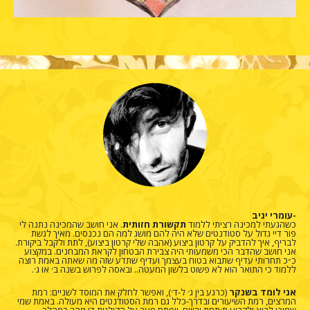
-עומרי יניב
כשהגעתי למכינה רציתי ללמוד
תקשורת חזותית
. אני חושב שהמכינה נתנה לי
פור דיי גדול על סטודנטים שלא היה להם מושג למה הם נכנסים. מאיך לגשת
לבריף, איך להדביק על קרטון ביצוע (אהבה שלי קרטון ביצוע), לתת ולקבל ביקורת.
אני חושב שהדבר הכי משמעותי היה צבירת הבטחון לקראת המבחנים. במקצוע
כ״כ תחרותי עדיף שתבוא בטוח בעצמך ועדיף שתדע שזה מה שאתה באמת רוצה
ללמוד כי התואר הוא לא פשוט בלשון המעטה.. ובאסה לפרוש בשנה ב׳ או ג׳.
אני לומד בשנקר
(כרגע בין ג׳ ל-ד׳), ואפשר לחלק את המוסד לשניים: רמת
המרצים, רמת השיעורים ובדרך-כלל גם רמת הסטודנטים היא מעולה. באמת שמי
שמוכן לבוא ולקרוע ת׳תחת ירוויח, ויפתח פער על הקולגות די מהר במהלך