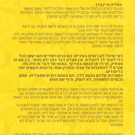
-נטליה גרינברג
הגעתי למכינה בהחלטה של רגע שאני הולכת ללמוד עיצוב (ומאוד
התלהבתי מזה שמיכל ענתה לי לטלפון והזמינה אותי לביתה המדהים
ברחוב מלצ׳ט, ולא מזכירה שהציעה לקבוע פגישה).
היה לי דיי ברור שזה יהיה עיצוב גרפי בשנקר ולשם כיוונתי. גם ידעתי
שפרויקט הגמר שלי יהיה ספר
לאחר שנפל לי האסימון לגבי מה צריך לעשות, הייתי חיונית וחייכנית. היה
מדהים מה שהיצירתיות הוציאה ממני, והכי נהניתי מהעובדה שפתאום היה
לי סוג של אישור לעשות את זה כל הזמן (לצורך העניין, אמא שלי מאוד
רצתה שאהיה אחות)
רוני ומיכל לא
רואים בעיניים: הם כנים וישירים והם יעשו הכל
כדי לעזור לך להצליח. אין אצלם דבר כזה ״לא נעים״, בין אם זה
מצחיק, מרגיז או מבאס בטירוף. בסופו של דבר זה היה מה
שגרם לי להתעלות על עצמי והחזיק אותי ברגעים הקשים יותר
בלימודים.
המסירות שלהם נוגעת ללב. הם באמת רוצים שתצליחו. אתם
נכנסים למשפחה, לא לעסק, וכיף שם ממש
אז סיימתי בשנה שעברה את התואר במחלקה לתקשורת חזותית בשנקר
אני זוכרת שבפגישת ההיכרות איציק רנרט הבטיח שאנחנו יושבים עם
האנשים שיהיו החברים הכי טובים שלנו. את אחת מהם הכרתי כבר באותו
יום
זה לא תואר קל. למען האמת, זה הולך ונעשה קשה יותר משנה לשנה כי
העומס עולה ואף פעם אין מספיק זמן. אני חושבת שהרגעים האיומים
ביותר היו הזריחות והתחושה הזאת ש״אתמול״ היה לפני המון זמן
זה תואר שכל הזמן גורם לכם להרגיש. אין רגע אחד של אדישות (גם לא
בחלומות), אבל זה מקצוע שכל הזמן מתחדש וזה מה שכיף, לעולם לא
משעמם
כולם אומרים שתבואו עם ראש פתוח. הכל טוב ויפה, אבל אל תשכחו מדי