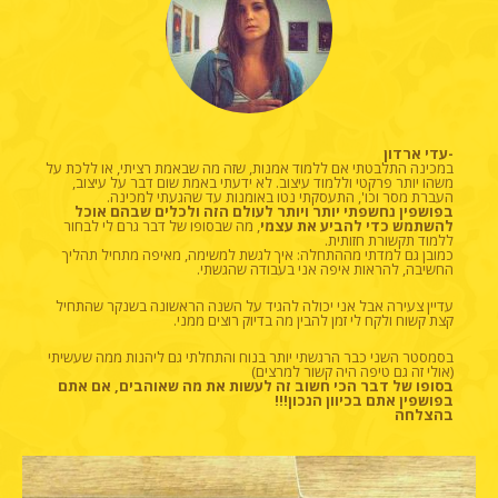
-עדי ארדון
במכינה התלבטתי אם ללמוד אמנות, שזה מה שבאמת רציתי, או ללכת על
משהו יותר פרקטי וללמוד עיצוב. לא ידעתי באמת שום דבר על עיצוב,
העברת מסר וכו', התעסקתי נטו באומנות עד שהגעתי למכינה.
בפושפין נחשפתי יותר ויותר לעולם הזה ולכלים שבהם אוכל
להשתמש כדי להביע את עצמי
, מה שבסופו של דבר גרם לי לבחור
ללמוד תקשורת חזותית.
כמובן גם למדתי מההתחלה: איך לגשת למשימה, מאיפה מתחיל תהליך
החשיבה, להראות איפה אני בעבודה שהגשתי.
עדיין צעירה אבל אני יכולה להגיד על השנה הראשונה בשנקר שהתחיל
קצת קשוח ולקח לי זמן להבין מה בדיוק רוצים ממני.
בסמסטר השני כבר הרגשתי יותר בנוח והתחלתי גם ליהנות ממה שעשיתי
(אולי זה גם טיפה היה קשור למרצים)
בסופו של דבר הכי חשוב זה לעשות את מה שאוהבים, אם אתם
בפושפין אתם בכיוון הנכון!!!
בהצלחה