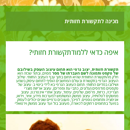
מכינה לתקשורת חזותית
איפה כדאי ללמוד
תקשורת חזותי?
תקשורת חזותית, יצוב גרפי הוא תחום עיצוב העוסק בשילובם
של טקסט ותמונה לשם העברתו של מסר
מסוים, ובתור שכזה הוא
חלק מהתקשורת החזותית שהיא תחום בתוך ענף העיצוב החזותי. שילוב
העיצוב הגרפי בתקשורת ובעולם המחשבים הוסיף לתחום עיסוק בשמע
ושילובו במדיום החזותי. תחום העיצוב הגרפי בא לידי ביטוי ב: עיצוב של
טקסטים מודפסים (עלונים, כתבי עת וספרים), עיצוב אריזות מוצרי
הצריכה, כרזות, פרסום, שלטים, עימוד, עיצוב אתרי אינטרנט, עיצוב
ממשקים לטלוויזיה, עיצוב ממשק המשתמש למערכות מידע, איור, וידאו,
אנימציה ותחומים נוספים. לפיכך, מעצבים גרפיים שונים יכולים לעסוק
בפועל בתחומים רחוקים לכאורה, מעיצוב בול ועד עיצוב ממשק וירטואלי