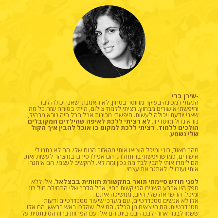
-שירן ברי
הגעתי למכינה בעיקר מחוסר בטחון, לא האמנתי שאני יכולה לבד
וחיפשתי אישורים מבחוץ. רציתי ללמוד צילום, הייתי בטוחה שזה כל מה
שאני יודעת ויכולה לעשות. חיפשתי מכינות אבל הכל היה נורא מבהיל,
נורא גדול ומוסדי ו..
לא רציתי ללכת לאיפה שהילדים המקובלים
הולכים ללמוד. רציתי ללכת למקום בו אוכל להבין איך הקול
שלי נשמע.
מהר מאוד, רוני ומיכל הוציאו אותי מהאזור הנוח שלי. הם לא נתנו לי
אישורים, כמו שחיפשתי בהתחלה.. הם אפילו סירבו במוצהר לעשות זאת.
הם לימדו אותי להבין לבד מה נכון ומה לא. להקשיב
לעצמי. הם איתגרו
אותי ועזרו לי לאתגר את עצמי.
לפני חודש סיימתי תואר בתקשורת חזותית בבצלאל
. אלו ללא
ספק היו ארבע השנים הכי קשות בחיי, אבל הדרך שלי התחילה מול רוני
ומיכל. ההשראה שלי, היום, ממשיכה איתם.
אלו לא אנשים סטנדרטיים, עם מערכי שיעור סטנדרטיים ודעות
סטנדרטיות. הם היוצאים מן הכלל. הם אלו שהלכו ראש בראש, הם אלו
ששמו לבנה אחרי לבנה ובנו בית. הם אלו עם הפרוות ברווז הסינתטית על