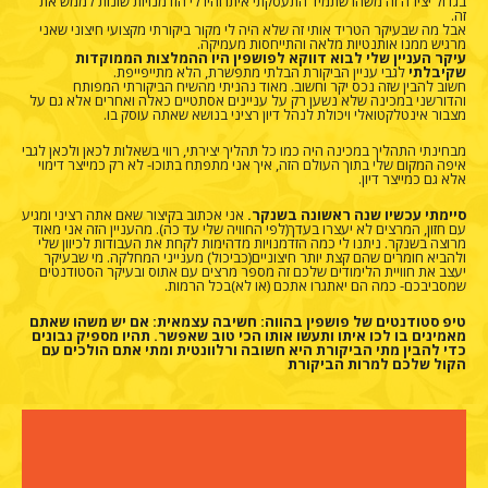
בגדול יצירה זה משהו שתמיד התעסקתי איתו והיו לי הזדמנויות שונות לממש את
זה.
אבל מה שבעיקר הטריד אותי זה שלא היה לי מקור ביקורתי מקצועי חיצוני שאני
מרגיש ממנו אותנטיות מלאה והתייחסות מעמיקה.
עיקר העניין שלי לבוא דווקא לפושפין היו ההמלצות הממוקדות
שקיבלתי
לגבי עניין הביקורת הבלתי מתפשרת, הלא מתייפייפת.
חשוב להבין שזה נכס יקר וחשוב. מאוד נהניתי מהשיח הביקורתי המפותח
והדורשני במכינה שלא נשען רק על עניינים אסתטיים כאלה ואחרים אלא גם על
מצבור אינטלקטואלי ויכולת לנהל דיון רציני בנושא שאתה עוסק בו.
מבחינתי התהליך במכינה היה כמו כל תהליך יצירתי, רווי בשאלות לכאן ולכאן לגבי
איפה המקום שלי בתוך העולם הזה, איך אני מתפתח בתוכו- לא רק כמייצר דימוי
אלא גם כמייצר דיון.
סיימתי עכשיו שנה ראשונה בשנקר.
אני אכתוב בקיצור שאם אתה רציני ומגיע
עם חזון, המרצים לא יעצרו בעדך(לפי החוויה שלי עד כה). מהעניין הזה אני מאוד
מרוצה בשנקר. ניתנו לי כמה הזדמנויות מדהימות לקחת את העבודות לכיוון שלי
ולהביא חומרים שהם קצת יותר חיצוניים(כביכול) מענייני המחלקה. מי שבעיקר
יעצב את חוויית הלימודים שלכם זה מספר מרצים עם אתוס ובעיקר הסטודנטים
שמסביבכם- כמה הם יאתגרו אתכם (או לא)בכל הרמות.
טיפ סטודנטים של פושפין בהווה: חשיבה עצמאית: אם יש משהו שאתם
מאמינים בו לכו איתו ותעשו אותו הכי טוב שאפשר. תהיו מספיק נבונים
כדי להבין מתי הביקורת היא חשובה ורלוונטית ומתי אתם הולכים עם
הקול שלכם למרות הביקורת