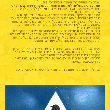
שבמכינה פיתחתי דרך חשיבה, ופנייה לבריפים
התקבלתי למחלקה לתקשורת חזותית בשנקר
. האמת שבגדול, אני
חושב שעשיתי טעות ואם הייתי בוחר שוב הייתי הולך ללמוד קולנוע בחו"ל,
אבל זה מאוד אינדוודואלי
המוסד סביר (שנקר). מבחינת התלמידים יש לי שתי בעיות עיקריות א.
היחס למילואימניקים הוא מבאס ולא באמת טיפול פרטני, היית במילואים?
בעיה שלך. תגיש לי את הפרויקטים בכל זאת, ואז אני נכנס למרוץ. וכאחד
שעושה מילואים לפחות שבוע וחצי בכל סמסטר- מרגישים את זה, כל
סמסטר אני במרוץ
דבר שני יש תוכנית חדשה בשנקר שאת המחלקות בשנה ג׳ מחלקים לא
לפי הישגים בלבד, או איך שהיה בעבר- הראשון שבוחר באתר הרוויח, אלא
המחלקה עוברת על הפורטפוליו שלך ולפי הציונים שניתנו מכל מחלקה
(גרפי, מושן, אינטרקטיב) בוחרים לאן אתה הכי מתאים
עכשיו אני במלחמות עם ראש המחלקה כי אותי משכו לגרפי בגלל הציון
הגבוה שניתן לי. למרות שאני מתאים גם למושן, אבל בגלל שהציון שלי
נמוך יותר במושן אז החליטו שאני לא מתאים לשם
מה שמצחיק זה שאם הייתי זורק בפרינט, הייתי מקבל מושן עכשיו. קיצר
בוחרים בשבילך, באסה
אבל לא משנה איפה אתם לומדים, תבואו להדפיס אצלי בקופי-פרינט