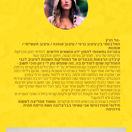
-טל הרץ
התלבטתי בין עיצוב גרפי / עיצוב אופנה / עיצוב תעשייתי /
אומנות
במכינה נחשפתי להמון ידע ונושאים חדשים.
למדתי המון טכניקות
פרקטיות של ציור, חומרים, צורות הגשה, חיתוך והדבקה ועוד
קיבלנו הרצאות מבוגרים של המחלקות השונות לעיצוב לגבי
המחלקה שהם לומדים בה, מה שממש נתן לי כיוון והכי חשוב
–
פיתחתי יכולת לחשיבה קונספטואלית על ידי התרגילים והביקורות בכיתה,
מה שליווה אותי ועזר לי מאוד בשנים הראשונות בתואר. אז גם גיליתי כמה
אני אוהבת את התחום הזה ולמה. בחרתי ללמוד עיצוב גרפי במכון
הטכנולוגי בחולון כי הרגשתי שזה התחום שייתן לי הכי הרבה חופש יצירתי
אני מאוד נהנתי מהתואר (כמה שהיה גם קשה). אני חושבת שיש יתרונות
וחסרונות לחולון כמו כל מקום אחר אבל בסך הכל הרגשתי שהרף שם
גבוה ושאפשר להגיע רחוק אם רק רוצים
ממליצה לנצל את תקופת הלימודים ולקחת קורסי בחירה שהכי מעניינים
אתכם ולא להתעצל
להאמין בעצמכם גם כשיש תחרות וביקורות.
ומאוד ממליצה לעשות
חילופי סטודנטים! אני עשיתי בברצלונה וזאת הייתה חוויה
מדהימה