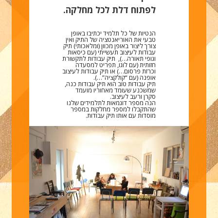
לפתוח דלת לכל מחלקה.
הנטיות של כל תלמיד יכתיבו באופן
טבעי את האוריאנטציה של התיק ואין
צורך ליצור באופן מכוון (ומלאכותי) תיק
עבודות לעיצוב תעשייתי (עם כיסאות
וגופי תאורה…), תיק עבודות לתקשורת
חזותית (עם לוגו, תפריט למסעדה
וכרזת פרסום…) או תיק עבודות לעיצוב
אופנה (עם “קולקציה”…).
תיק עבודות טוב הוא תיק עבודות כנה,
שמשכנע שעומד מאחוריו מועמד
סקרן ורעב לעיצוב.
הנה מספר דוגמאות לתלמידים שלנו
שהתקבלו למספר מחלקות במספר
מוסדות עם אותו תיק עבודות.