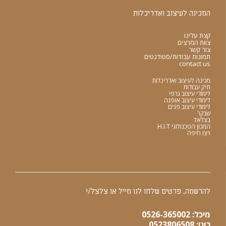
המכינה לעיצוב ואדריכלות
קצת עלינו
צוות המרצים
צור קשר
תמונות עבודות/סטודנטים
contact us
מכינה לעיצוב ואדריכלות
תיק עבודות
לימודי עיצוב גרפי
לימודי עיצוב אופנה
לימודי עיצוב פנים
שנקר
בצלאל
המכון הטכנולוגי H.I.T
ויצו חיפה
להרשמה, פרטים שלחו לנו מייל או צלצל/י
מיכל: 0526-365002
רוני: 0523806508